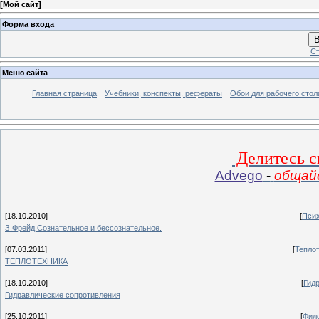
[
Мой сайт
]
Форма входа
В
Ст
Меню сайта
Главная страница
Учебники, конспекты, рефераты
Обои для рабочего стол
Делитесь с
Advego
-
общайс
[18.10.2010]
[
Псих
З.Фрейд Сознательное и бессознательное.
[07.03.2011]
[
Тепло
ТЕПЛОТЕХНИКА
[18.10.2010]
[
Гид
Гидравлические сопротивления
[25.10.2011]
[
Фил