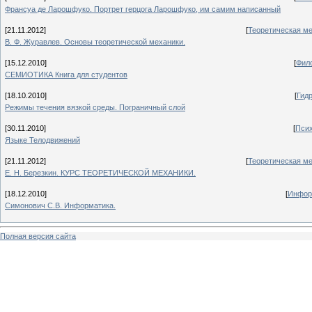
Франсуа де Ларошфуко. Портрет герцога Ларошфуко, им самим написанный
[21.11.2012]
[
Теоретическая м
В. Ф. Журавлев. Основы теоретической механики.
[15.12.2010]
[
Фил
СЕМИОТИКА Книга для студентов
[18.10.2010]
[
Гид
Режимы течения вязкой среды. Пограничный слой
[30.11.2010]
[
Псих
Языке Телодвижений
[21.11.2012]
[
Теоретическая м
E. H. Березкин. КУРС ТЕОРЕТИЧЕСКОЙ МЕХАНИКИ.
[18.12.2010]
[
Инфор
Симонович С.В. Информатика.
Полная версия сайта